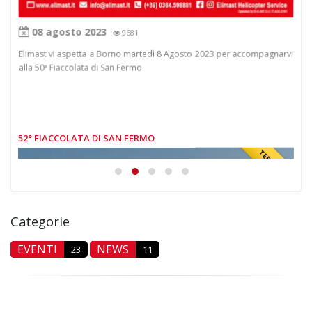
08 agosto 2023
9681
Elimast vi aspetta a Borno martedì 8 Agosto 2023 per accompagnarvi
Elim
alla 50ª Fiaccolata di San Fermo.
al 5
ammi
narvi
Categorie
EVENTI
NEWS
23
11