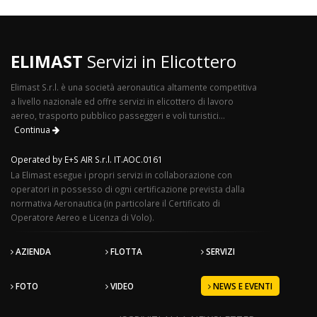
ELIMAST
Servizi in Elicottero
Elimast S.r.l. è una società aeronautica altamente competitiva
a livello nazionale ed offre servizi in elicottero di lavoro
aereo, trasporto pubblico passeggeri e voli turistici...
Continua
Operated by E+S AIR S.r.l. IT.AOC.0161
La Elimast esegue i propri servizi in collaborazione con
operatori in possesso di ogni certificazione prevista dalla
normativa Aeronautica (in particolare il Certificato di
Operatore Aereo e Licenza di Volo).
AZIENDA
FLOTTA
SERVIZI
FOTO
VIDEO
NEWS E EVENTI